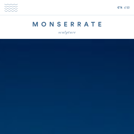
es
en